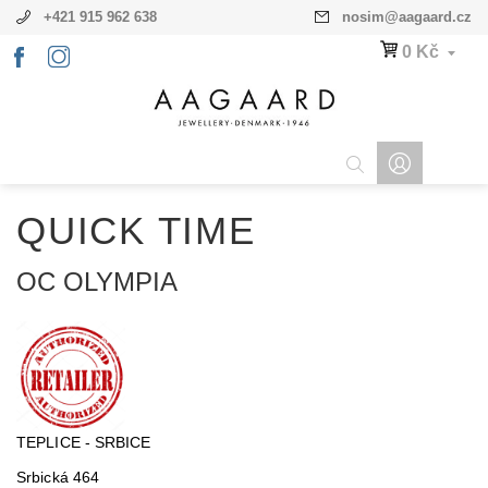
+421 915 962 638
nosim
@
aagaard.cz
0 Kč
QUICK TIME
OC OLYMPIA
TEPLICE - SRBICE
Srbická 464