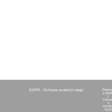
GDPR - Ochrana osobních údajú
Dopra
a plat
|
Vráce
a
výmě
zbož